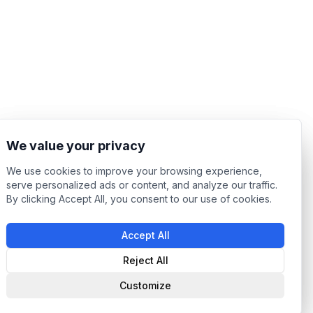
We value your privacy
We value your privacy
We use cookies to improve your browsing experience,
We use cookies to improve your browsing experience,
serve personalized ads or content, and analyze our traffic.
serve personalized ads or content, and analyze our traffic.
By clicking Accept All, you consent to our use of cookies.
By clicking Accept All, you consent to our use of cookies.
Accept All
Accept All
Reject All
Reject All
Customize
Customize