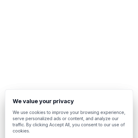
We value your privacy
We value your privacy
We use cookies to improve your browsing experience,
We use cookies to improve your browsing experience,
serve personalized ads or content, and analyze our
serve personalized ads or content, and analyze our
traffic. By clicking Accept All, you consent to our use of
traffic. By clicking Accept All, you consent to our use of
cookies.
cookies.